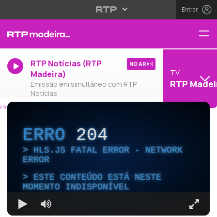
Entrar
RTP Notícias (RTP
NO AR
TV
Madeira)
RTP Madei
Emissão em simultâneo com RTP
Notícias
ERRO
204
HLS.JS FATAL ERROR - NETWORK
ERROR
ESTE CONTEÚDO ESTÁ NESTE
MOMENTO INDISPONÍVEL