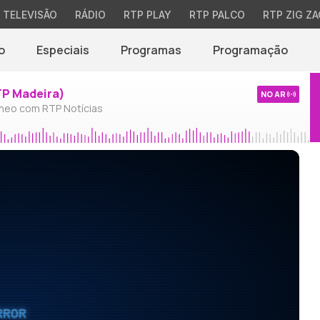
TELEVISÃO
RÁDIO
RTP PLAY
RTP PALCO
RTP ZIG ZA
o
Especiais
Programas
Programação
TP Madeira)
NO AR
neo com RTP Notícias
RROR