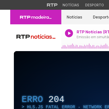
NOTÍCIAS
DESPORTO
Notícias
Desport
RTP Notícias (R
Emissão em simultâ
ERRO
204
HLS.JS FATAL ERROR - NETWORK E