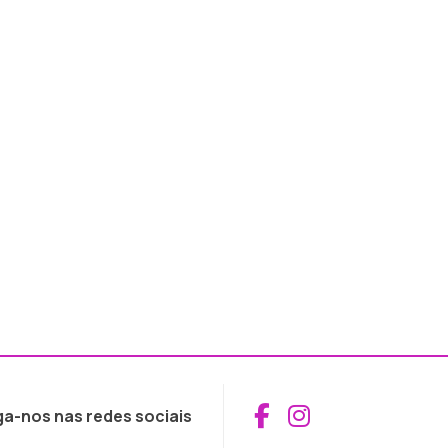
Aceder ao Fac
Aceder ao I
ga-nos nas redes sociais