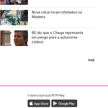
Nove mil já foram infetados na
Madeira
BE diz que o Chega representa
um perigo para a autonomia
(vídeo)
PUB
Instale a aplicação
RTP Play
ebook da RTP Madeira
nstagram da RTP Madeira