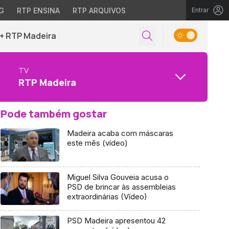
G
RTP ENSINA
RTP ARQUIVOS
Entrar
+ RTP Madeira
TV
RTP Madeira
Pode também gostar
Madeira acaba com máscaras
este mês (vídeo)
Miguel Silva Gouveia acusa o
PSD de brincar às assembleias
extraordinárias (Vídeo)
PSD Madeira apresentou 42