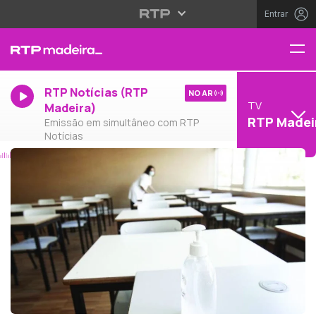
Entrar
RTP Notícias (RTP
NO AR
TV
Madeira)
RTP Madei
Emissão em simultâneo com RTP
Notícias