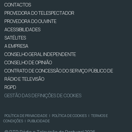
CONTACTOS
PROVEDORA DO TELESPECTADOR
PROVEDORA DO OUVINTE
ACESSIBILIDADES
SATÉLITES
A EMPRESA
CONSELHO GERAL INDEPENDENTE
CONSELHO DE OPINIÃO
CONTRATO DE CONCESSÃO DO SERVIÇO PÚBLICO DE
RÁDIO E TELEVISÃO
RGPD
GESTÃO DAS DEFINIÇÕES DE COOKIES
POLÍTICA DE PRIVACIDADE
|
POLÍTICA DE COOKIES
|
TERMOS E
CONDIÇÕES
|
PUBLICIDADE
© RTP, Rádio e Televisão de Portugal 2026