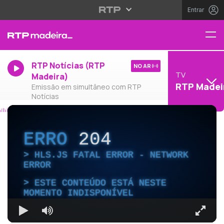
Entrar
RTP Notícias (RTP
NO AR
TV
Madeira)
RTP Madei
Emissão em simultâneo com RTP
Notícias
ERRO
204
HLS.JS FATAL ERROR - NETWORK
ERROR
ESTE CONTEÚDO ESTÁ NESTE
MOMENTO INDISPONÍVEL