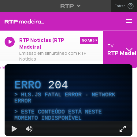
Entrar
RTP Notícias (RTP
NO AR
TV
Madeira)
RTP Madei
Emissão em simultâneo com RTP
Notícias
ERRO
204
HLS.JS FATAL ERROR - NETWORK
ERROR
ESTE CONTEÚDO ESTÁ NESTE
MOMENTO INDISPONÍVEL