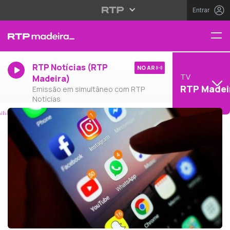
Entrar
RTP Notícias (RTP
NO AR
TV
Madeira)
RTP Madei
Emissão em simultâneo com RTP
Notícias