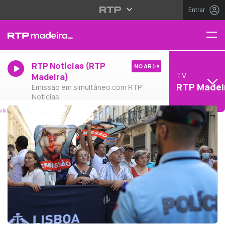
Entrar
RTP Notícias (RTP
NO AR
TV
Madeira)
RTP Madei
Emissão em simultâneo com RTP
Notícias