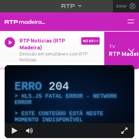
Entrar
RTP Notícias (RTP
NO AR
TV
Madeira)
RTP Madei
Emissão em simultâneo com RTP
Notícias
ERRO
204
HLS.JS FATAL ERROR - NETWORK
ERROR
ESTE CONTEÚDO ESTÁ NESTE
MOMENTO INDISPONÍVEL