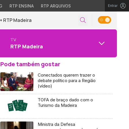
G
RTP ENSINA
RTP ARQUIVOS
Entrar
+ RTP Madeira
TV
RTP Madeira
Pode também gostar
Conectados querem trazer o
debate político para a Região
(vídeo)
TOFA de braço dado com o
Turismo da Madeira
Ministra da Defesa