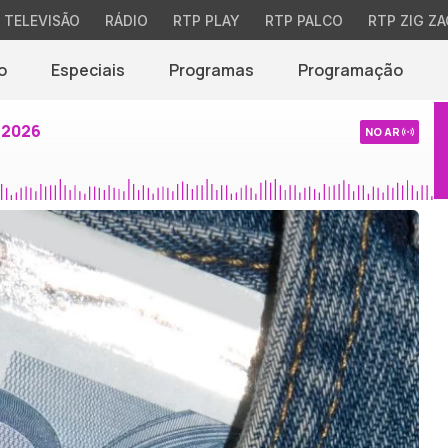
TELEVISÃO
RÁDIO
RTP PLAY
RTP PALCO
RTP ZIG ZA
o
Especiais
Programas
Programação
 2026
NO AR