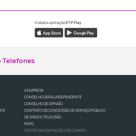
Instale a aplicação
RTP Play
ebook da RTP Madeira
nstagram da RTP Madeira
 Telefones
A EMPRESA
CONSELHO GERAL INDEPENDENTE
CONSELHO DE OPINIÃO
NTE
CONTRATO DE CONCESSÃO DO SERVIÇO PÚBLICO
DE RÁDIO E TELEVISÃO
RGPD
GESTÃO DAS DEFINIÇÕES DE COOKIES