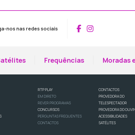
Aceder ao Fac
Aceder ao I
ga-nos nas redes sociais
atélites
Frequências
Moradas e
RTP PLAY
CONTACTOS
EM DIRETO
PROVEDORA DO
REVER PROGRAMAS
TELESPECTADOR
CONCURSOS
PROVEDORA DO OUVI
S
PERGUNTAS FREQUENTES
ACESSIBILIDADES
CONTACTOS
SATÉLITES