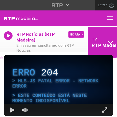
Entrar
RTP Notícias (RTP
NO AR
TV
Madeira)
RTP Madei
Emissão em simultâneo com RTP
Notícias
ERRO
204
HLS.JS FATAL ERROR - NETWORK
ERROR
ESTE CONTEÚDO ESTÁ NESTE
MOMENTO INDISPONÍVEL