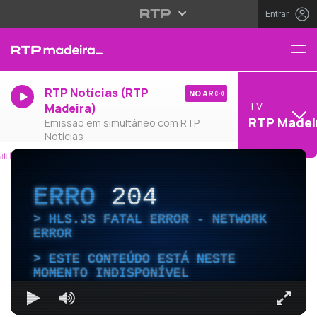
Entrar
RTP Notícias (RTP
NO AR
TV
Madeira)
RTP Madei
Emissão em simultâneo com RTP
Notícias
ERRO
204
HLS.JS FATAL ERROR - NETWORK
ERROR
ESTE CONTEÚDO ESTÁ NESTE
MOMENTO INDISPONÍVEL