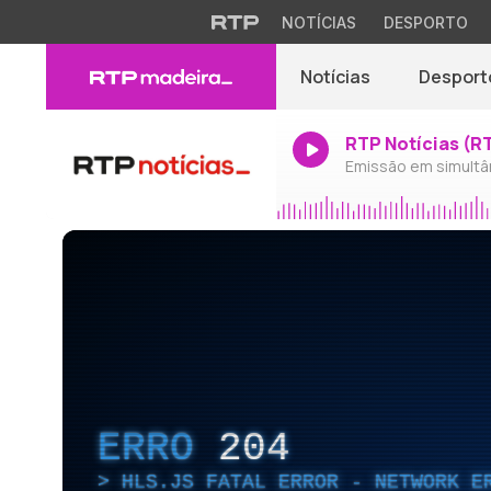
NOTÍCIAS
DESPORTO
Notícias
Desport
RTP Notícias (R
Emissão em simultâ
ERRO
204
HLS.JS FATAL ERROR - NETWORK E