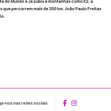
lta do Mundo e Já subiu a montanhas como K2, a
s que percorrem mais de 200 km. João Paulo Freitas
ós.
Aceder ao Fac
Aceder ao I
ga-nos nas redes sociais