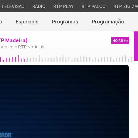
TELEVISÃO
RÁDIO
RTP PLAY
RTP PALCO
RTP ZIG ZA
o
Especiais
Programas
Programação
TP Madeira)
NO AR
neo com RTP Notícias
RROR