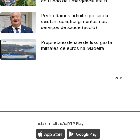
do Fundo de Emergência até final
de setembro (Vídeo)
Pedro Ramos admite que ainda
existam constrangimentos nos
serviços de saúde (áudio)
Proprietário de iate de luxo gasta
milhares de euros na Madeira
PUB
Instale a aplicação
RTP Play
ebook da RTP Madeira
nstagram da RTP Madeira