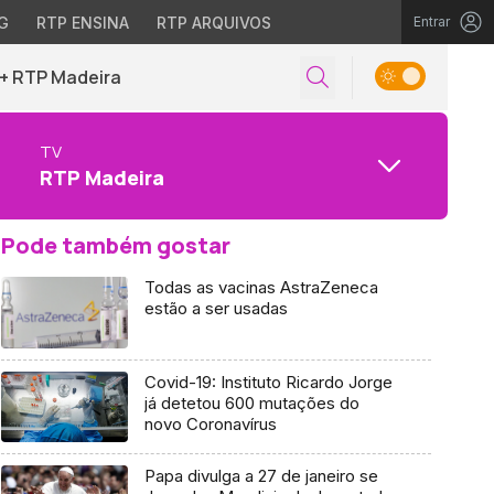
G
RTP ENSINA
RTP ARQUIVOS
Entrar
+ RTP Madeira
TV
RTP Madeira
Pode também gostar
Todas as vacinas AstraZeneca
estão a ser usadas
Covid-19: Instituto Ricardo Jorge
já detetou 600 mutações do
novo Coronavírus
Papa divulga a 27 de janeiro se