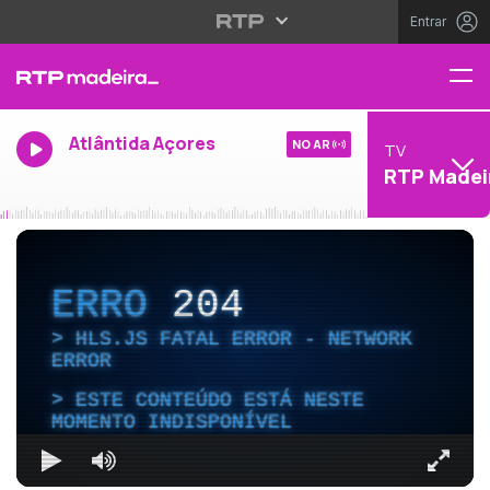
Entrar
Atlântida Açores
NO AR
TV
RTP Madei
ERRO
204
HLS.JS FATAL ERROR - NETWORK
ERROR
ESTE CONTEÚDO ESTÁ NESTE
MOMENTO INDISPONÍVEL