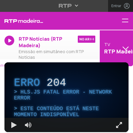
Entrar
RTP Notícias (RTP
NO AR
TV
Madeira)
RTP Madei
Emissão em simultâneo com RTP
Notícias
ERRO
204
HLS.JS FATAL ERROR - NETWORK
ERROR
ESTE CONTEÚDO ESTÁ NESTE
MOMENTO INDISPONÍVEL