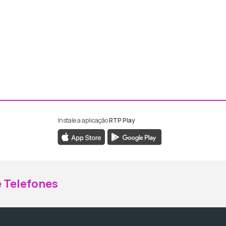
Instale a aplicação
RTP Play
ebook da RTP Madeira
nstagram da RTP Madeira
 Telefones