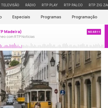
TELEVISÃO
RÁDIO
RTP PLAY
RTP PALCO
RTP ZIG ZA
o
Especiais
Programas
Programação
TP Madeira)
NO AR
neo com RTP Notícias