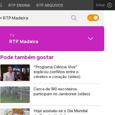
G
RTP ENSINA
RTP ARQUIVOS
Entrar
+ RTP Madeira
TV
RTP Madeira
Pode também gostar
“Programa Ciência Viva”
explicou conflitos entre o
cérebro e coração (vídeo)
Cerca de 180 escoteiros
participam no Jamboree (vídeo)
Hoje assinala-se o Dia Mundial