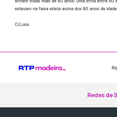
tinham todas mais de 60 anos: uma tinha entre 60 e
estavam na faixa etária acima dos 80 anos de idade
C/Lusa
Si
Redes de S