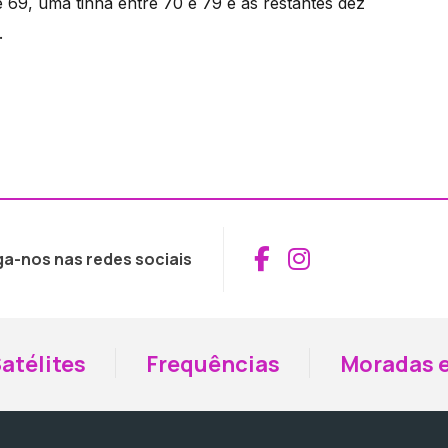
 69, uma tinha entre 70 e 79 e as restantes dez
.
Aceder ao Fac
Aceder ao I
ga-nos nas redes sociais
atélites
Frequências
Moradas e