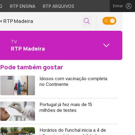
G
RTP ENSINA
RTP ARQUIVOS
Entrar
+ RTP Madeira
TV
RTP Madeira
Pode também gostar
Idosos com vacinação completa
no Continente
Portugal já fez mais de 15
milhões de testes
Horários do Funchal inicia a 4 de