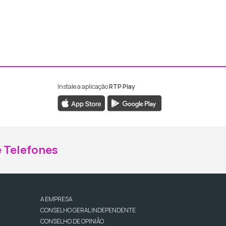
Instale a aplicação
RTP Play
ebook da RTP Madeira
nstagram da RTP Madeira
 Telefones
A EMPRESA
CONSELHO GERAL INDEPENDENTE
CONSELHO DE OPINIÃO