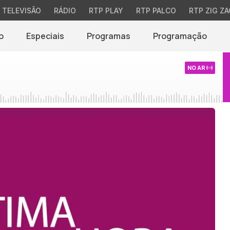
TELEVISÃO
RÁDIO
RTP PLAY
RTP PALCO
RTP ZIG ZA
o
Especiais
Programas
Programação
NO AR