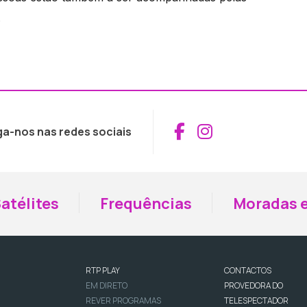
.
Aceder ao Fac
Aceder ao I
ga-nos nas redes sociais
atélites
Frequências
Moradas e
RTP PLAY
CONTACTOS
EM DIRETO
PROVEDORA DO
REVER PROGRAMAS
TELESPECTADOR