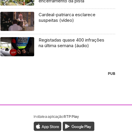
encerramento da pista
Cardeal-patriarca esclarece
suspeitas (vídeo)
Registadas quase 400 infrações
na última semana (áudio)
PUB
Instale a aplicação
RTP Play
ebook da RTP Madeira
nstagram da RTP Madeira