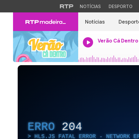
NOTÍCIAS
DESPORTO
Notícias
Desport
Verão Cá Dentro
ERRO
204
HLS.JS FATAL ERROR - NETWORK E