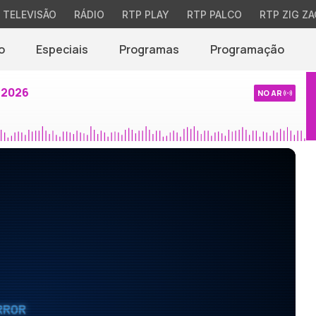
TELEVISÃO
RÁDIO
RTP PLAY
RTP PALCO
RTP ZIG ZA
o
Especiais
Programas
Programação
 2026
NO AR
RROR