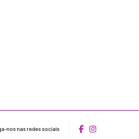
Aceder ao Fac
Aceder ao I
ga-nos nas redes sociais