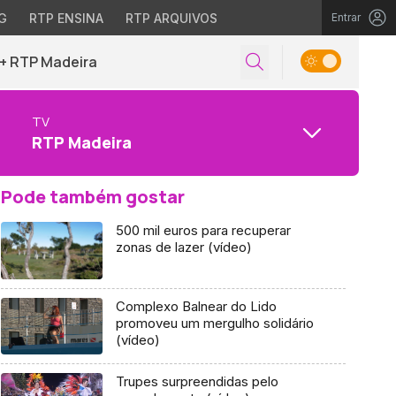
G
RTP ENSINA
RTP ARQUIVOS
Entrar
+ RTP Madeira
TV
RTP Madeira
Pode também gostar
500 mil euros para recuperar
zonas de lazer (vídeo)
Complexo Balnear do Lido
promoveu um mergulho solidário
(vídeo)
Trupes surpreendidas pelo