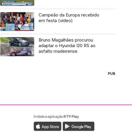
Campeão da Europa recebido
em festa (vídeo)
Bruno Magalhães procurou
adaptar o Hyundai I20 R5 ao
asfalto madeirense
PUB
Instale a aplicação
RTP Play
ebook da RTP Madeira
nstagram da RTP Madeira