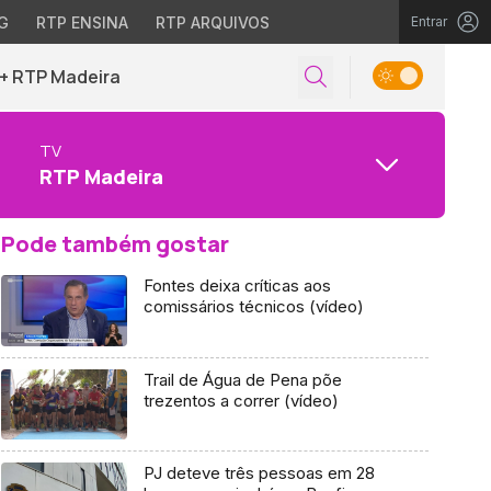
G
RTP ENSINA
RTP ARQUIVOS
Entrar
+ RTP Madeira
TV
RTP Madeira
Pode também gostar
Fontes deixa críticas aos
comissários técnicos (vídeo)
Trail de Água de Pena põe
trezentos a correr (vídeo)
PJ deteve três pessoas em 28