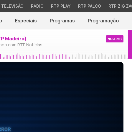
TELEVISÃO
RÁDIO
RTP PLAY
RTP PALCO
RTP ZIG ZA
o
Especiais
Programas
Programação
TP Madeira)
NO AR
neo com RTP Notícias
RROR