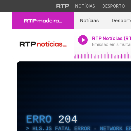
NOTÍCIAS
DESPORTO
Notícias
Desport
RTP Notícias (R
Emissão em simultâ
ERRO
204
HLS.JS FATAL ERROR - NETWORK E