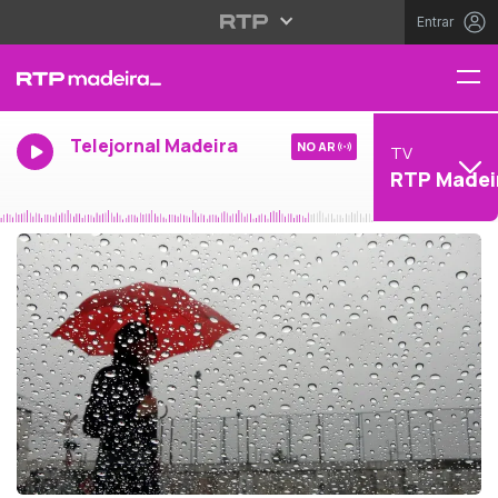
Entrar
Telejornal Madeira
NO AR
TV
RTP Madei