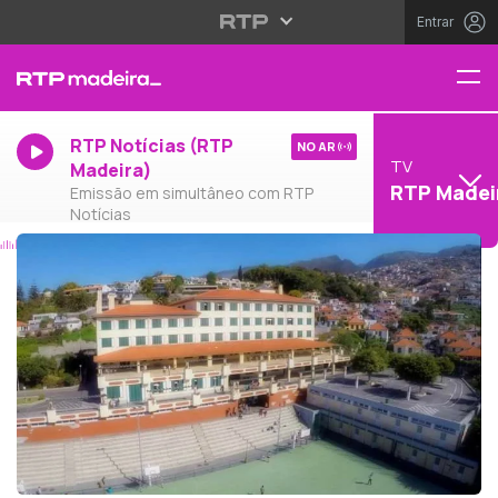
Entrar
RTP Notícias (RTP
NO AR
TV
Madeira)
RTP Madei
Emissão em simultâneo com RTP
Notícias