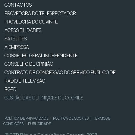
CONTACTOS
PROVEDORA DO TELESPECTADOR
PROVEDORA DO OUVINTE
ACESSIBILIDADES
SATÉLITES
A EMPRESA
CONSELHO GERAL INDEPENDENTE
CONSELHO DE OPINIÃO
CONTRATO DE CONCESSÃO DO SERVIÇO PÚBLICO DE
RÁDIO E TELEVISÃO
RGPD
GESTÃO DAS DEFINIÇÕES DE COOKIES
POLÍTICA DE PRIVACIDADE
|
POLÍTICA DE COOKIES
|
TERMOS E
CONDIÇÕES
|
PUBLICIDADE
© RTP, Rádio e Televisão de Portugal 2026