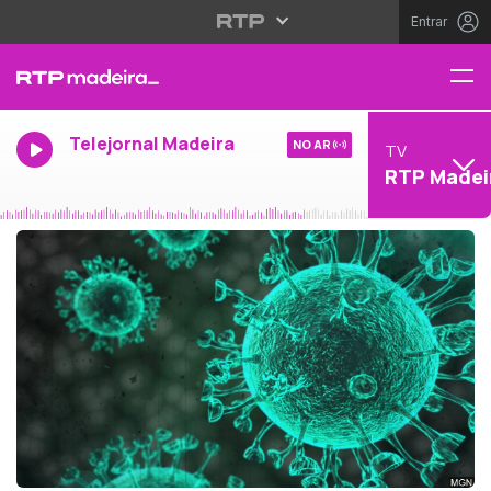
Entrar
Telejornal Madeira
NO AR
TV
RTP Madei