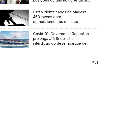
posições curdas no norte da Síria
e do Iraque
Estão identificados na Madeira
468 jovens com
comportamentos de risco
Covid-19: Governo da República
prolonga até 15 de julho
interdição do desembarque de
cruzeiros
PUB