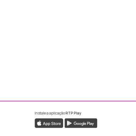
Instale a aplicação
RTP Play
ebook da RTP Madeira
nstagram da RTP Madeira