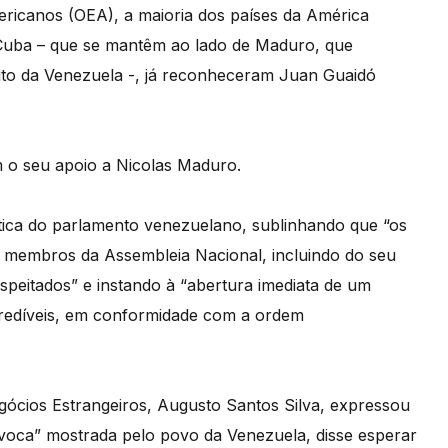
ricanos (OEA), a maioria dos países da América
e Cuba – que se mantêm ao lado de Maduro, que
ito da Venezuela -, já reconheceram Juan Guaidó
m o seu apoio a Nicolas Maduro.
tica do parlamento venezuelano, sublinhando que “os
 os membros da Assembleia Nacional, incluindo do seu
peitados” e instando à “abertura imediata de um
 credíveis, em conformidade com a ordem
gócios Estrangeiros, Augusto Santos Silva, expressou
uívoca” mostrada pelo povo da Venezuela, disse esperar