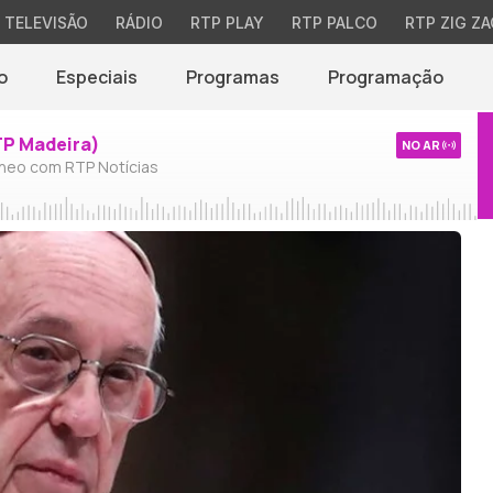
TELEVISÃO
RÁDIO
RTP PLAY
RTP PALCO
RTP ZIG ZA
o
Especiais
Programas
Programação
TP Madeira)
NO AR
neo com RTP Notícias