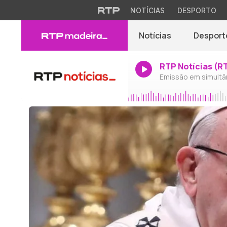
NOTÍCIAS
DESPORTO
Notícias
Desport
RTP Notícias (R
Emissão em simultâ