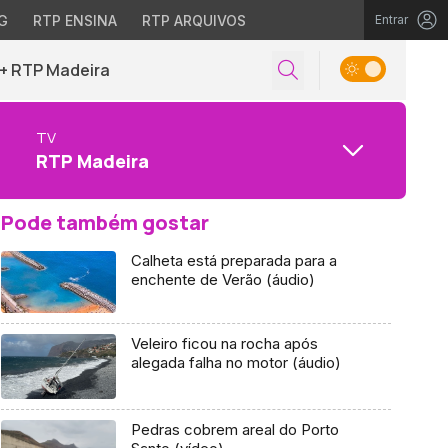
G
RTP ENSINA
RTP ARQUIVOS
Entrar
+ RTP Madeira
TV
RTP Madeira
Pode também gostar
Calheta está preparada para a
enchente de Verão (áudio)
Veleiro ficou na rocha após
alegada falha no motor (áudio)
Pedras cobrem areal do Porto