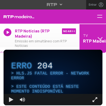
Entrar
RTP Notícias (RTP
NO AR
TV
Madeira)
RTP Madei
Emissão em simultâneo com RTP
Notícias
ERRO
204
HLS.JS FATAL ERROR - NETWORK
ERROR
ESTE CONTEÚDO ESTÁ NESTE
MOMENTO INDISPONÍVEL