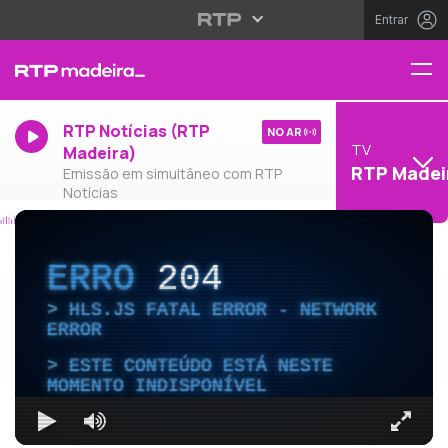
Entrar
RTP Notícias (RTP
NO AR
TV
Madeira)
RTP Madei
Emissão em simultâneo com RTP
Notícias
ERRO
204
HLS.JS FATAL ERROR - NETWORK
ERROR
ESTE CONTEÚDO ESTÁ NESTE
MOMENTO INDISPONÍVEL