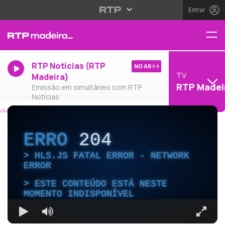
Entrar
RTP Notícias (RTP
NO AR
TV
Madeira)
RTP Madei
Emissão em simultâneo com RTP
Notícias
ERRO
204
HLS.JS FATAL ERROR - NETWORK
ERROR
ESTE CONTEÚDO ESTÁ NESTE
MOMENTO INDISPONÍVEL