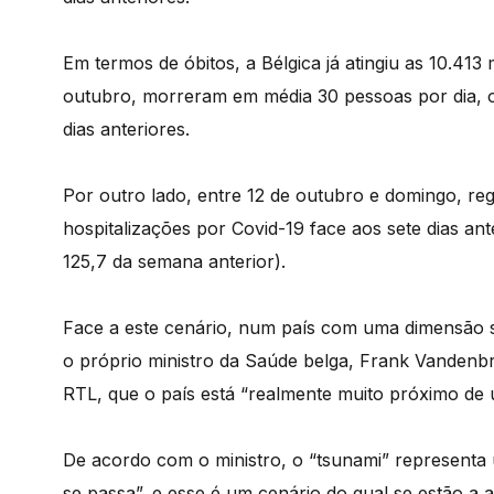
Em termos de óbitos, a Bélgica já atingiu as 10.413
outubro, morreram em média 30 pessoas por dia, 
dias anteriores.
Por outro lado, entre 12 de outubro e domingo, r
hospitalizações por Covid-19 face aos sete dias ant
125,7 da semana anterior).
Face a este cenário, num país com uma dimensão se
o próprio ministro da Saúde belga, Frank Vandenbro
RTL, que o país está “realmente muito próximo de u
De acordo com o ministro, o “tsunami” representa 
se passa”, e esse é um cenário do qual se estão a 