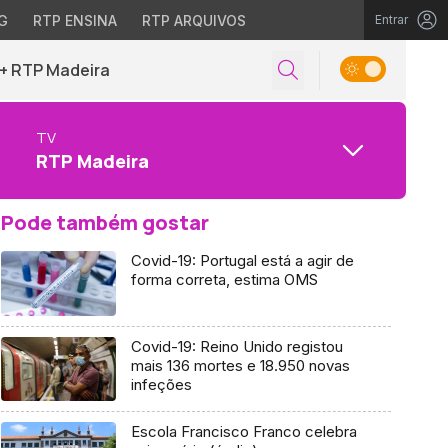
G
RTP ENSINA
RTP ARQUIVOS
Entrar
+ RTP Madeira
TV
RTP Madeira
Pode também gostar
Covid-19: Portugal está a agir de
forma correta, estima OMS
Covid-19: Reino Unido registou
mais 136 mortes e 18.950 novas
infeções
Escola Francisco Franco celebra