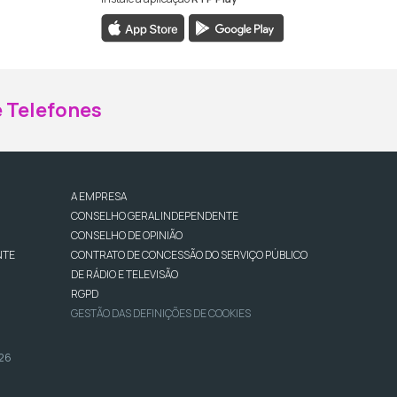
ebook da RTP Madeira
nstagram da RTP Madeira
 Telefones
A EMPRESA
CONSELHO GERAL INDEPENDENTE
CONSELHO DE OPINIÃO
NTE
CONTRATO DE CONCESSÃO DO SERVIÇO PÚBLICO
DE RÁDIO E TELEVISÃO
RGPD
GESTÃO DAS DEFINIÇÕES DE COOKIES
026