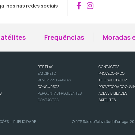
Aceder ao Fac
Aceder ao I
ga-nos nas redes sociais
atélites
Frequências
Moradas e
RTP PLAY
CONTACTOS
EM DIRETO
PROVEDORA DO
REVER PROGRAMAS
TELESPECTADOR
CONCURSOS
PROVEDORA DO OUVI
S
PERGUNTAS FREQUENTES
ACESSIBILIDADES
CONTACTOS
SATÉLITES
IÇÕES
PUBLICIDADE
© RTP, Rádio e Televisão de Portugal 2
|