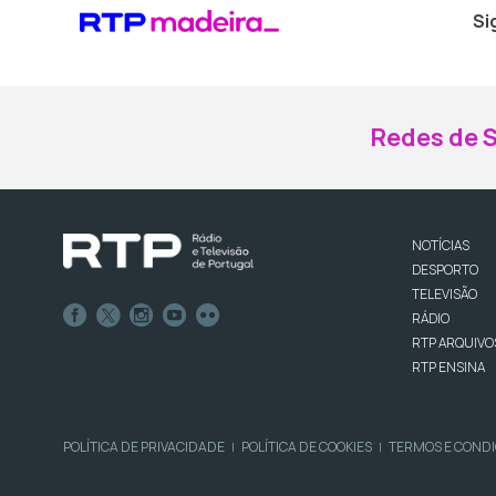
Si
Redes de S
NOTÍCIAS
DESPORTO
TELEVISÃO
RÁDIO
RTP ARQUIVO
RTP ENSINA
POLÍTICA DE PRIVACIDADE
POLÍTICA DE COOKIES
TERMOS E COND
|
|