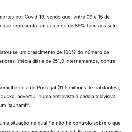
 mortes por Covid-19, sendo que, entre 09 e 15 de
o que representa um aumento de 89% face aos sete
egistou-se um crescimento de 100% do número de
eriores (média diária de 251,9 internamentos, contra
melhante à de Portugal (11,5 milhões de habitantes),
ucke, advertiu, numa entrevista à cadeia televisiva
m ‘tsunami’”.
uma situação na qual “já não há controlo sobre o que
aproximar perigosamente a capital, Bruxelas, e a região