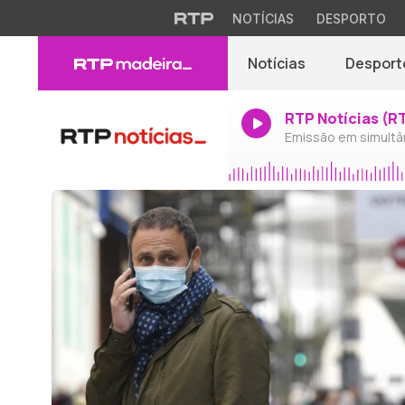
NOTÍCIAS
DESPORTO
Notícias
Desport
RTP Notícias (R
Emissão em simultâ