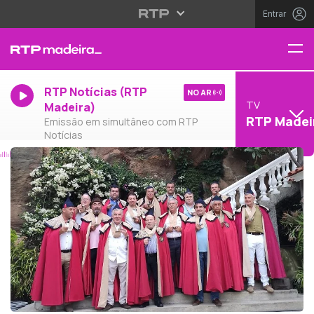
Entrar
RTP Notícias (RTP
NO AR
TV
Madeira)
RTP Madei
Emissão em simultâneo com RTP
Notícias