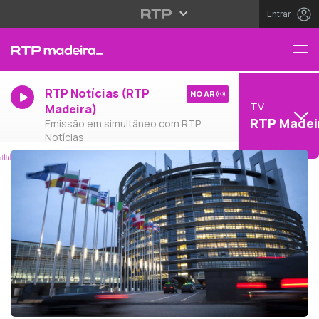
Entrar
RTP Notícias (RTP
NO AR
TV
Madeira)
RTP Madei
Emissão em simultâneo com RTP
Notícias