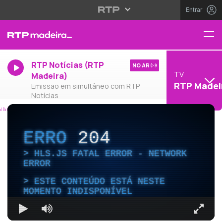
Entrar
RTP Notícias (RTP
NO AR
TV
Madeira)
RTP Madei
Emissão em simultâneo com RTP
Notícias
ERRO
204
HLS.JS FATAL ERROR - NETWORK
ERROR
ESTE CONTEÚDO ESTÁ NESTE
MOMENTO INDISPONÍVEL