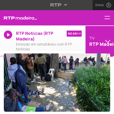
Entrar
RTP Notícias (RTP
NO AR
TV
Madeira)
RTP Madei
Emissão em simultâneo com RTP
Notícias