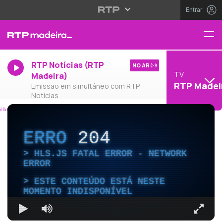
Entrar
RTP Notícias (RTP
NO AR
TV
Madeira)
RTP Madei
Emissão em simultâneo com RTP
Notícias
ERRO
204
HLS.JS FATAL ERROR - NETWORK
ERROR
ESTE CONTEÚDO ESTÁ NESTE
MOMENTO INDISPONÍVEL