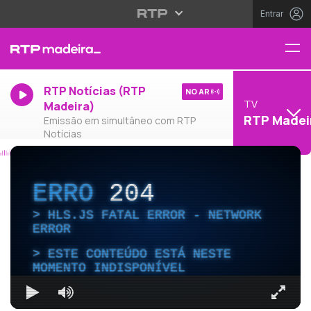
Entrar
RTP Notícias (RTP
NO AR
TV
Madeira)
RTP Madei
Emissão em simultâneo com RTP
Notícias
ERRO
204
HLS.JS FATAL ERROR - NETWORK
ERROR
ESTE CONTEÚDO ESTÁ NESTE
MOMENTO INDISPONÍVEL