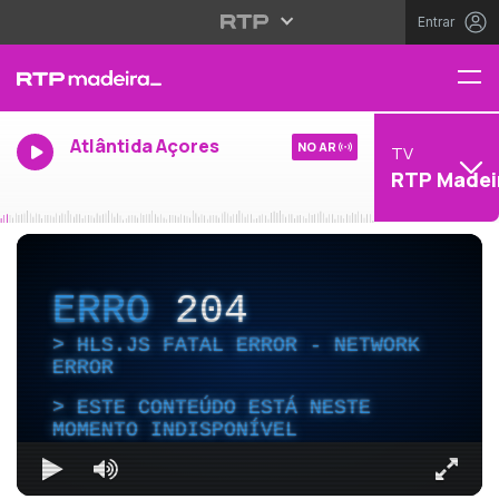
Entrar
Atlântida Açores
NO AR
TV
RTP Madei
ERRO
204
HLS.JS FATAL ERROR - NETWORK
ERROR
ESTE CONTEÚDO ESTÁ NESTE
MOMENTO INDISPONÍVEL