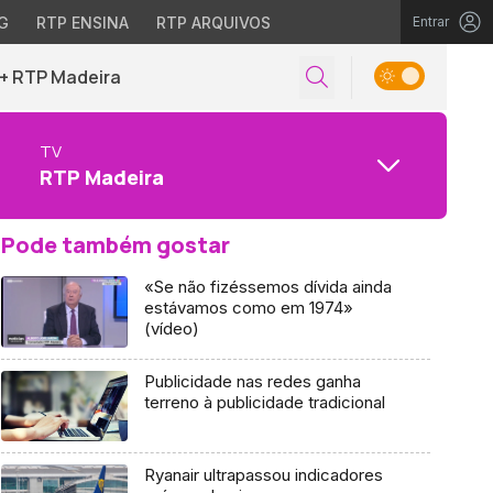
G
RTP ENSINA
RTP ARQUIVOS
Entrar
+ RTP Madeira
TV
RTP Madeira
Pode também gostar
«Se não fizéssemos dívida ainda
estávamos como em 1974»
(vídeo)
Publicidade nas redes ganha
terreno à publicidade tradicional
Ryanair ultrapassou indicadores