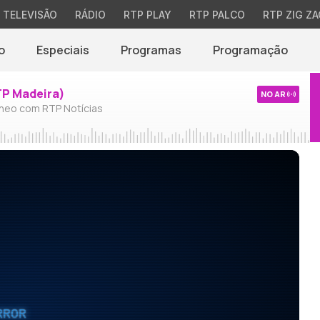
TELEVISÃO
RÁDIO
RTP PLAY
RTP PALCO
RTP ZIG ZA
o
Especiais
Programas
Programação
TP Madeira)
NO AR
neo com RTP Notícias
RROR