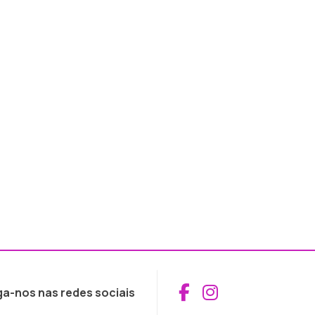
Aceder ao Fac
Aceder ao I
ga-nos nas redes sociais