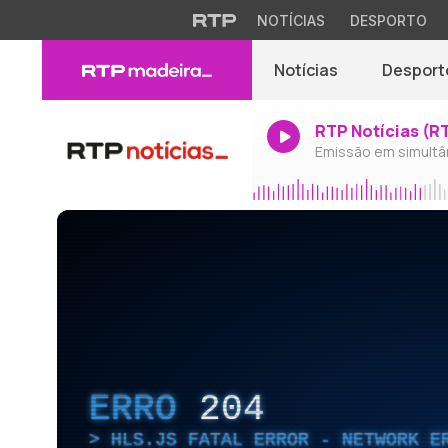
NOTÍCIAS
DESPORTO
Notícias
Desport
RTP Notícias (R
Emissão em simultâ
ERRO
204
HLS.JS FATAL ERROR - NETWORK E