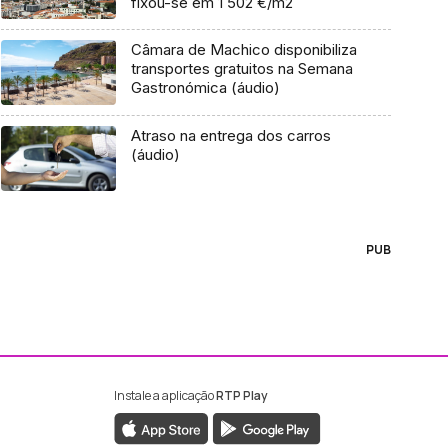
fixou-se em 1 502 €/m2
Câmara de Machico disponibiliza
transportes gratuitos na Semana
Gastronómica (áudio)
Atraso na entrega dos carros
(áudio)
PUB
Instale a aplicação
RTP Play
ebook da RTP Madeira
nstagram da RTP Madeira