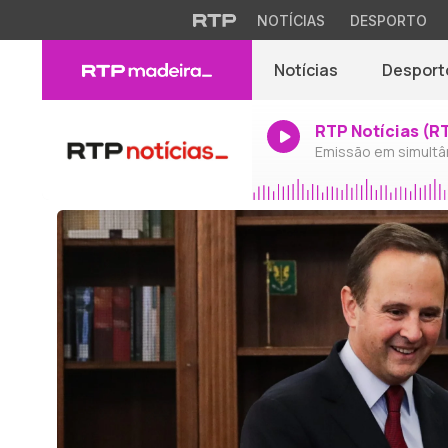
NOTÍCIAS
DESPORTO
Notícias
Desport
RTP Notícias (R
Emissão em simultâ