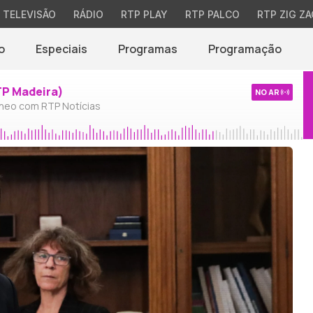
TELEVISÃO
RÁDIO
RTP PLAY
RTP PALCO
RTP ZIG ZA
o
Especiais
Programas
Programação
TP Madeira)
NO AR
neo com RTP Notícias