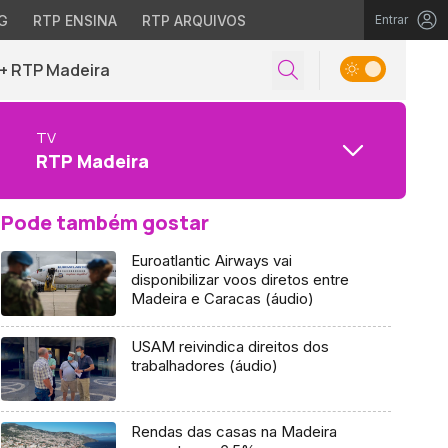
G
RTP ENSINA
RTP ARQUIVOS
Entrar
+ RTP Madeira
TV
RTP Madeira
Pode também gostar
Euroatlantic Airways vai
disponibilizar voos diretos entre
Madeira e Caracas (áudio)
USAM reivindica direitos dos
trabalhadores (áudio)
Rendas das casas na Madeira