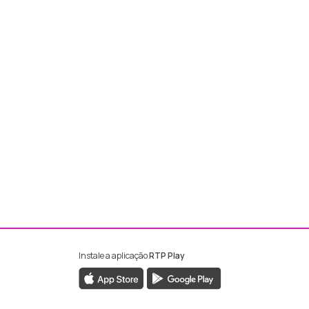
Instale a aplicação
RTP Play
ebook da RTP Madeira
nstagram da RTP Madeira