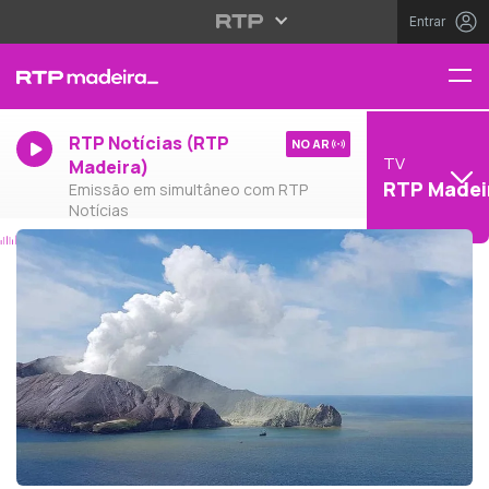
Entrar
RTP Notícias (RTP
NO AR
TV
Madeira)
RTP Madei
Emissão em simultâneo com RTP
Notícias