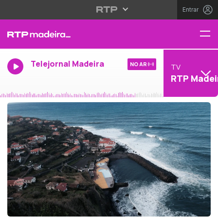
Entrar
Telejornal Madeira
NO AR
TV
RTP Madei