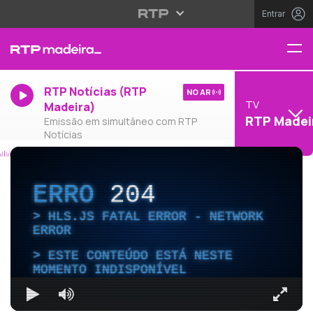
Entrar
RTP Notícias (RTP
NO AR
TV
Madeira)
RTP Madei
Emissão em simultâneo com RTP
Notícias
ERRO
204
HLS.JS FATAL ERROR - NETWORK
ERROR
ESTE CONTEÚDO ESTÁ NESTE
MOMENTO INDISPONÍVEL