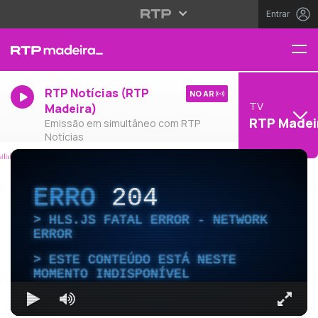
Entrar
RTP Notícias (RTP
NO AR
TV
Madeira)
RTP Madei
Emissão em simultâneo com RTP
Notícias
ERRO
204
HLS.JS FATAL ERROR - NETWORK
ERROR
ESTE CONTEÚDO ESTÁ NESTE
MOMENTO INDISPONÍVEL