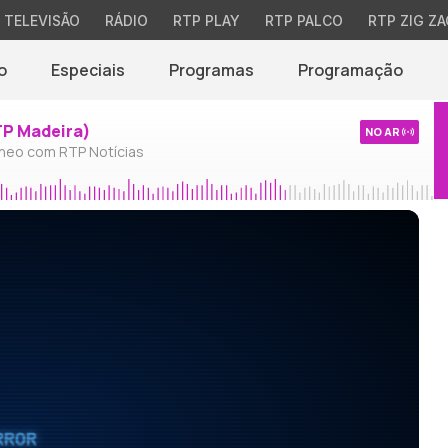
TELEVISÃO
RÁDIO
RTP PLAY
RTP PALCO
RTP ZIG ZA
o
Especiais
Programas
Programação
TP Madeira)
NO AR
neo com RTP Notícias
RROR