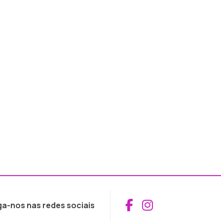
Aceder ao Fac
Aceder ao I
ga-nos nas redes sociais