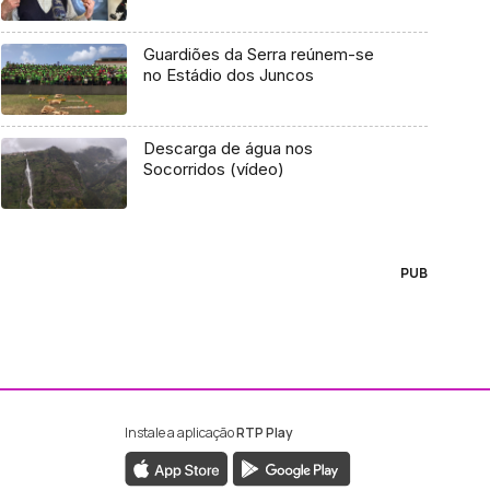
Guardiões da Serra reúnem-se
no Estádio dos Juncos
Descarga de água nos
Socorridos (vídeo)
PUB
Instale a aplicação
RTP Play
ebook da RTP Madeira
nstagram da RTP Madeira