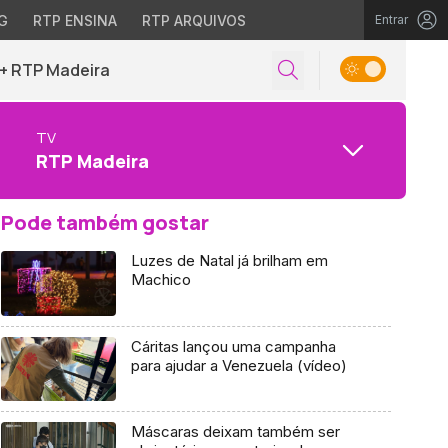
G
RTP ENSINA
RTP ARQUIVOS
Entrar
+ RTP Madeira
TV
RTP Madeira
Pode também gostar
Luzes de Natal já brilham em
Machico
Cáritas lançou uma campanha
para ajudar a Venezuela (vídeo)
Máscaras deixam também ser