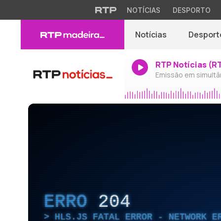
NOTÍCIAS
DESPORTO
Notícias
Desport
RTP Notícias (R
Emissão em simultâ
ERRO
204
HLS.JS FATAL ERROR - NETWORK E