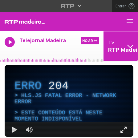
Entrar
Telejornal Madeira
NO AR
TV
RTP Madei
ERRO
204
HLS.JS FATAL ERROR - NETWORK
ERROR
ESTE CONTEÚDO ESTÁ NESTE
MOMENTO INDISPONÍVEL