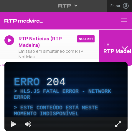
Entrar
RTP Notícias (RTP
NO AR
TV
Madeira)
RTP Madei
Emissão em simultâneo com RTP
Notícias
ERRO
204
HLS.JS FATAL ERROR - NETWORK
ERROR
ESTE CONTEÚDO ESTÁ NESTE
MOMENTO INDISPONÍVEL