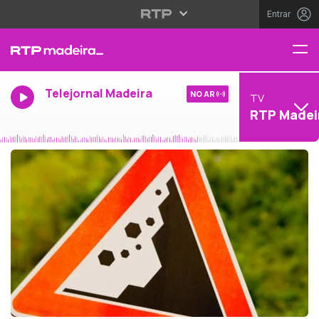
Entrar
Telejornal Madeira
NO AR
TV
RTP Madei