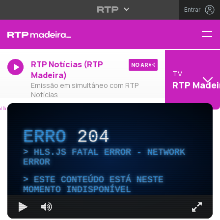
Entrar
RTP Notícias (RTP
NO AR
TV
Madeira)
RTP Madei
Emissão em simultâneo com RTP
Notícias
ERRO
204
HLS.JS FATAL ERROR - NETWORK
ERROR
ESTE CONTEÚDO ESTÁ NESTE
MOMENTO INDISPONÍVEL