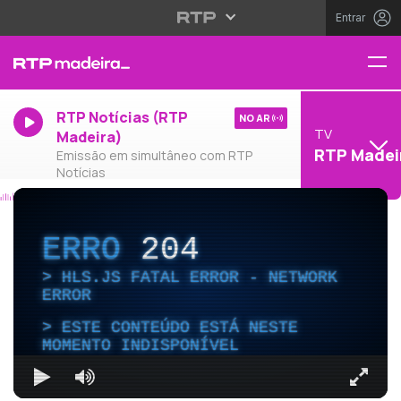
Entrar
RTP Notícias (RTP
NO AR
TV
Madeira)
RTP Madei
Emissão em simultâneo com RTP
Notícias
ERRO
204
HLS.JS FATAL ERROR - NETWORK
ERROR
ESTE CONTEÚDO ESTÁ NESTE
MOMENTO INDISPONÍVEL