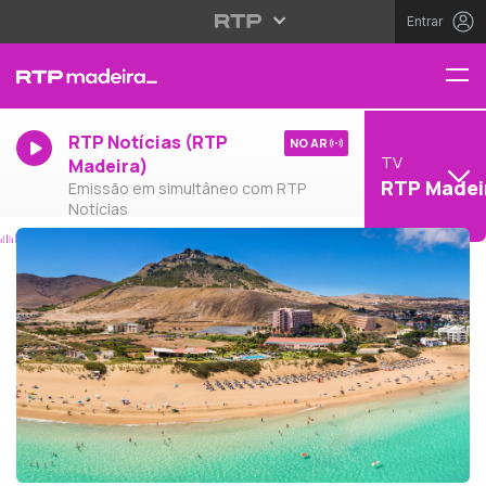
Entrar
RTP Notícias (RTP
NO AR
TV
Madeira)
RTP Madei
Emissão em simultâneo com RTP
Notícias