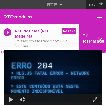
Entrar
RTP Notícias (RTP
NO AR
TV
Madeira)
RTP Madei
Emissão em simultâneo com RTP
Notícias
ERRO
204
HLS.JS FATAL ERROR - NETWORK
ERROR
ESTE CONTEÚDO ESTÁ NESTE
MOMENTO INDISPONÍVEL