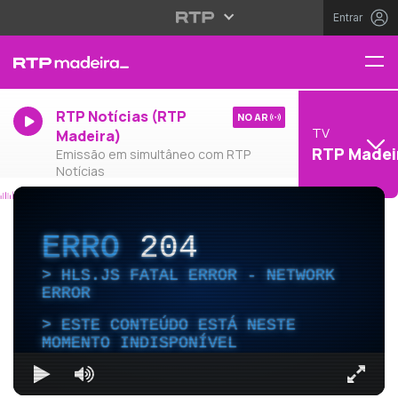
Entrar
RTP Notícias (RTP
NO AR
TV
Madeira)
RTP Madei
Emissão em simultâneo com RTP
Notícias
ERRO
204
HLS.JS FATAL ERROR - NETWORK
ERROR
ESTE CONTEÚDO ESTÁ NESTE
MOMENTO INDISPONÍVEL