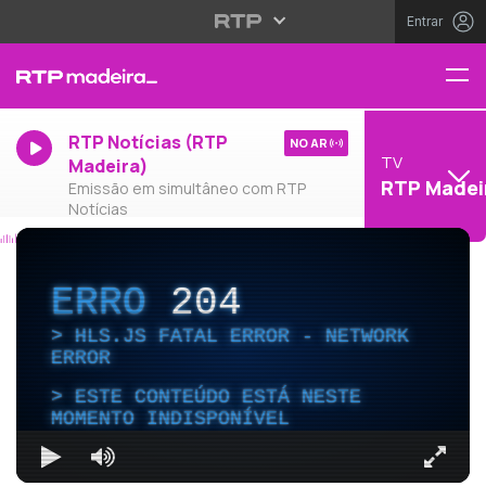
Entrar
RTP Notícias (RTP
NO AR
TV
Madeira)
RTP Madei
Emissão em simultâneo com RTP
Notícias
ERRO
204
HLS.JS FATAL ERROR - NETWORK
ERROR
ESTE CONTEÚDO ESTÁ NESTE
MOMENTO INDISPONÍVEL